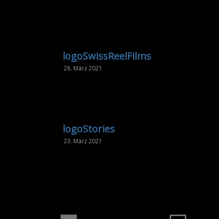
logoSwissReelFilms
28. März 2021
logoStories
23. März 2021