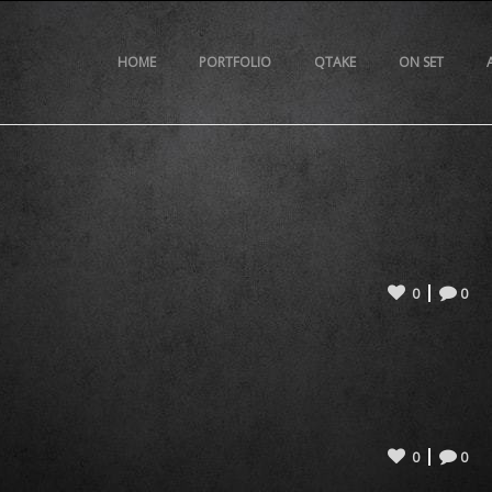
HOME
PORTFOLIO
QTAKE
ON SET
0
0
0
0